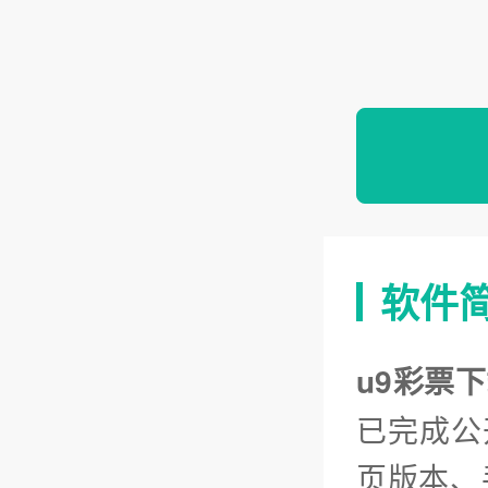
软件
u9彩票
已完成公
页版本、