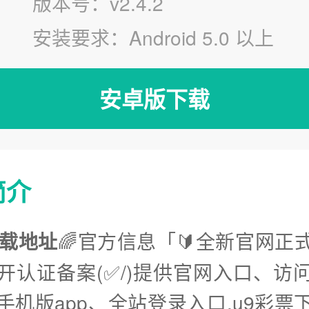
版本号：v2.4.2
安装要求：Android 5.0 以上
安卓版下载
简介
下载地址
🌈官方信息「🔰全新官网正式
开认证备案(✅/)提供官网入口、访
手机版app、全站登录入口.u9彩票