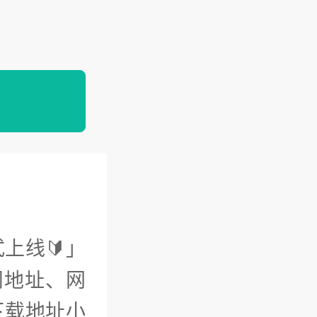
上线🔰」
问地址、网
下载地址小