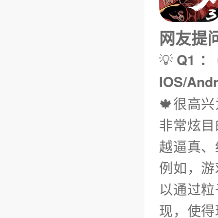
网友提问（
💡
Q1：
IOS/An
🍁很高
非常炫目
越逼真、
例如，游
以通过粒
现，使得