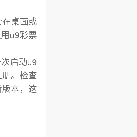
会在桌面或
用u9彩票
一次启动u9
注册。检查
新版本，这