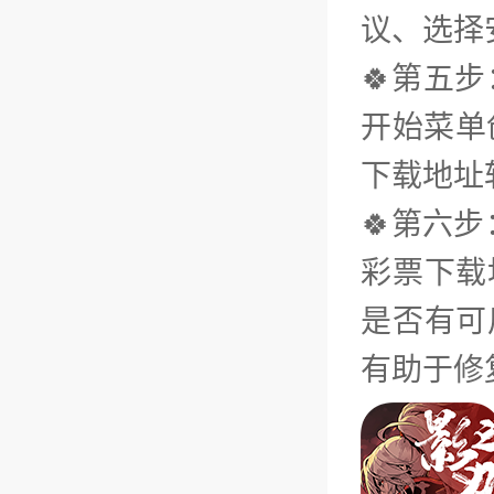
议、选择
🍀第五
开始菜单
下载地址
🍀第六步
彩票下载
是否有可
有助于修