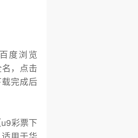
如百度浏览
全名，点击
，下载完成后
u9彩票下
。适用于华