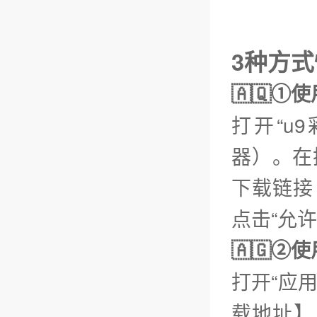
3种方
🇦🇶①
打开“u
器）。在
下载链接【
点击“允
🇦🇬
打开“应
载地址】