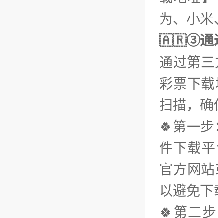
为、小米、
🇦🇷③
通过第三
彩票下载
扫描，确
🍀第一
件下载平台
官方网站
以避免下
🍀第二