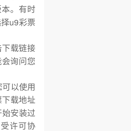
版本。有时
择u9彩票
击下载链接
能会询问您
您可以使用
票下载地址
开始安装过
接受许可协