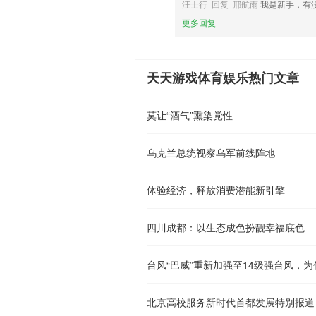
汪士行 回复 邢航雨
我是新手，有
更多回复
天天游戏体育娱乐热门文章
莫让“酒气”熏染党性
乌克兰总统视察乌军前线阵地
体验经济，释放消费潜能新引擎
四川成都：以生态成色扮靓幸福底色