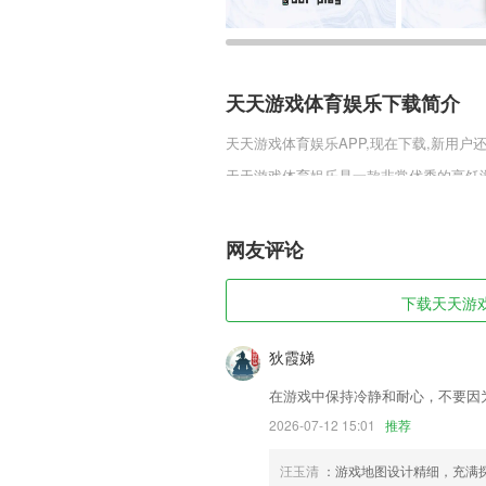
天天游戏体育娱乐下载简介
天天游戏体育娱乐
APP,现在下载,新用户
天天游戏体育娱乐是一款非常优秀的烹饪
在游戏中我们可以自由制作各种花式的蛋
蛋糕烹饪感兴趣一定会很喜欢这款游戏。
网友评论
天天游戏体育娱乐软件特色
1,云应用中心采取了先进的云计算服务架
下载天天游戏
你再也不用为查找资源、安装激活软件、
非一般的舒心体验。
狄霞娣
2,【多种角色，多种权限】企业、门店、
在游戏中保持冷静和耐心，不要因
3,支持劳务派遣、工资公积金查询、以及
2026-07-12 15:01
推荐
4,能够在平台上对用户的账单进行编辑,
5,科一/科四专项突破
汪玉清
：游戏地图设计精细，充满