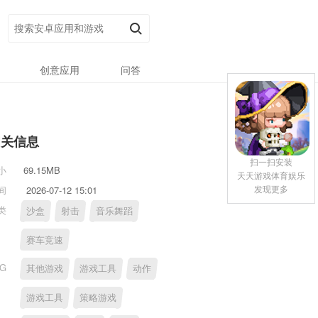
创意应用
问答
相关信息
扫一扫安装
小
69.15MB
天天游戏体育娱乐
发现更多
间
2026-07-12 15:01
类
沙盒
射击
音乐舞蹈
赛车竞速
AG
其他游戏
游戏工具
动作
游戏工具
策略游戏