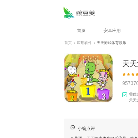
首页
安卓应用
首页
>
应用软件
>
天天游戏体育娱乐
天天
95737
需优
天天
小编点评