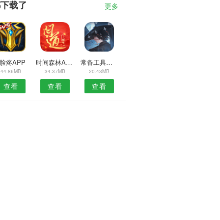
都下载了
更多
1脸疼APP
时间森林APP
常备工具箱安卓版
44.86MB
34.37MB
20.43MB
查看
查看
查看