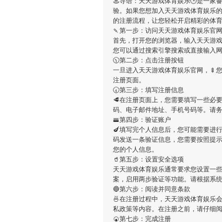
♨导语：
天天游戏体育娱乐
🕒是一家
验。如果您想加入
天天游戏体育娱乐
的注册流程，让您轻松开启精彩的体
🍡第一步：访问天天游戏体育娱乐官
首先，打开您的浏览器，输入
天天游
您可以通过搜索引擎搜索或直接输入
🕥第二步：点击注册按钮
一旦进入
天天游戏体育娱乐
官网，🍢
注册页面。
🕢第三步：填写注册信息
🥩在注册页面上，您需要填写一些必
码、电子邮件地址、手机号码等。请
🚟第四步：验证账户
🍆填写完个人信息后，您可能需要进
码发送一条验证信息，您需要按照提
您的个人信息。
🥤第五步：设置安全选项
天天游戏体育娱乐
通常要求您设置一些
案，启用两步验证等功能。请根据系
🔵第六步：阅读并同意条款
🍜在注册过程中，
天天游戏体育娱乐
私政策等内容。在注册之前，请仔细
🍘第七步：完成注册