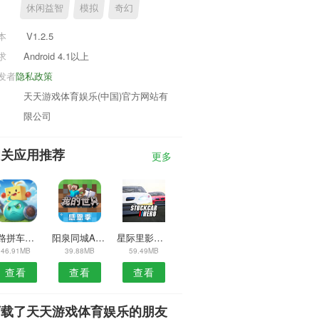
休闲益智
模拟
奇幻
本
V1.2.5
求
Android 4.1以上
发者
隐私政策
天天游戏体育娱乐(中国)官方网站有
限公司
相关应用推荐
更多
顺路拼车安卓版
阳泉同城APP
星际里影城安卓版
46.91MB
39.88MB
59.49MB
查看
查看
查看
下载了天天游戏体育娱乐的朋友