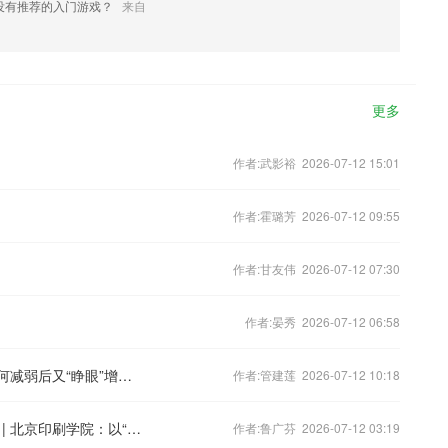
没有推荐的入门游戏？
来自
更多
作者:武影裕 2026-07-12 15:01
作者:霍璐芳 2026-07-12 09:55
作者:甘友伟 2026-07-12 07:30
作者:晏秀 2026-07-12 06:58
台风“巴威”重新加强至14级强台风，为何减弱后又“睁眼”增强？哪些地区要重点防范？
作者:管建莲 2026-07-12 10:18
北京高校服务新时代首都发展特别报道 | 北京印刷学院：以“文化+科技”服务北京全国文化中心建设
作者:鲁广芬 2026-07-12 03:19