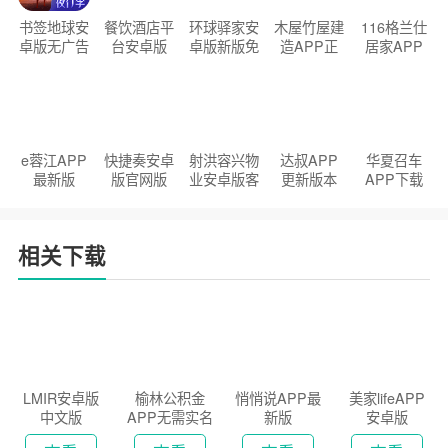
书签地球安
餐饮酒店平
环球驿家安
木屋竹屋建
116格兰仕
卓版无广告
台安卓版
卓版新版免
造APP正
居家APP
官方正版
2026版
费下载
版2026
手机版
e蓉江APP
快捷奏安卓
射洪容兴物
达叔APP
华夏召车
最新版
版官网版
业安卓版客
更新版本
APP下载
户端
2026
安装2026
相关下载
LMIR安卓版
榆林公积金
悄悄说APP最
美家lifeAPP
中文版
APP无需实名
新版
安卓版
认证版