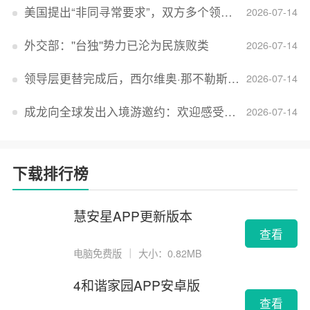
美国提出“非同寻常要求”，双方多个领域分歧依旧，印美贸易谈判进入“关键阶段”
2026-07-14
外交部：''台独''势力已沦为民族败类
2026-07-14
领导层更替完成后，西尔维奥·那不勒斯出任Lucid首席执行官
2026-07-14
成龙向全球发出入境游邀约：欢迎感受无滤镜的真实中国
2026-07-14
下载排行榜
慧安星APP更新版本
查看
电脑免费版
｜
大小：0.82MB
4和谐家园APP安卓版
查看