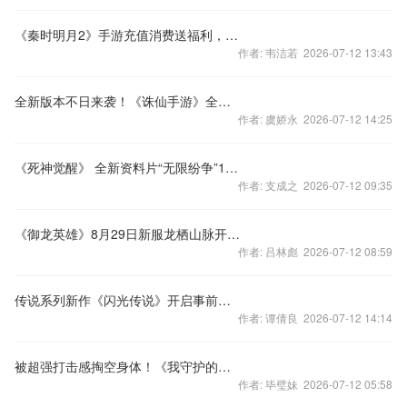
《秦时明月2》手游充值消费送福利，两大活动火爆来袭！
作者: 韦洁若 2026-07-12 13:43
全新版本不日来袭！《诛仙手游》全面优化抢先曝光
作者: 虞娇永 2026-07-12 14:25
《死神觉醒》 全新资料片“无限纷争”12月来袭 八大福利活动火热开启
作者: 支成之 2026-07-12 09:35
《御龙英雄》8月29日新服龙栖山脉开服信息
作者: 吕林彪 2026-07-12 08:59
传说系列新作《闪光传说》开启事前登录活动
作者: 谭倩良 2026-07-12 14:14
被超强打击感掏空身体！《我守护的一切》国服战斗视频首曝
作者: 毕璧妹 2026-07-12 05:58