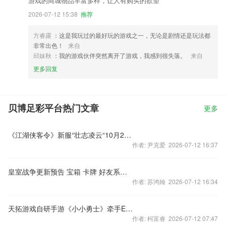
游戏的商城物品丰富多样，让人有购买的欲望
2026-07-12 15:38
推荐
方睿露
：这是我玩过的最好玩的游戏之一，无论是剧情还是玩法都
非常出色！
来自
邱妹秋
：我的游戏伙伴突然离开了游戏，我感到很失落。
来自
更多回复
贝博足彩平台热门文章
更多
《江湖侠客令》新服“壮志凌云“10月28日开启
作者: 尹克爱 2026-07-12 16:37
皇室战争更新预告 宝箱 卡牌 好友系统全更新
作者: 苏鸿翰 2026-07-12 16:34
天拓游戏自研手游《小小勇士》牵手Eyougame迈进新马市场
作者: 柯富睿 2026-07-12 07:47