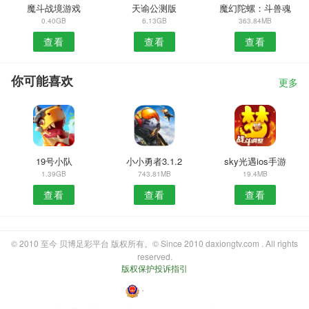
魔斗战境游戏
天谕公测版
魔幻陀螺：斗兽魂
0.40GB
6.13GB
363.84MB
查看
查看
查看
你可能喜欢
更多
19号小队
小小勇者3.1.2
sky光遇ios手游
1.39GB
743.81MB
19.4MB
查看
查看
查看
© 2010 至今 贝博足彩平台 版权所有。© Since 2010 daxiongtv.com . All rights
reserved.
版权保护投诉指引
・