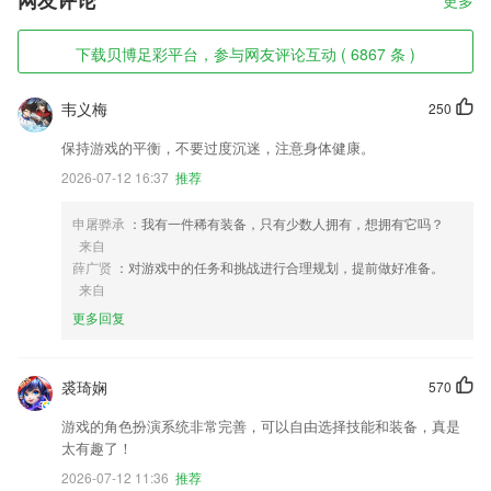
网友评论
更多
下载贝博足彩平台，参与网友评论互动 ( 6867 条 )
韦义梅
250
保持游戏的平衡，不要过度沉迷，注意身体健康。
2026-07-12 16:37
推荐
申屠骅承
：我有一件稀有装备，只有少数人拥有，想拥有它吗？
来自
薛广贤
：对游戏中的任务和挑战进行合理规划，提前做好准备。
来自
更多回复
裘琦娴
570
游戏的角色扮演系统非常完善，可以自由选择技能和装备，真是
太有趣了！
2026-07-12 11:36
推荐