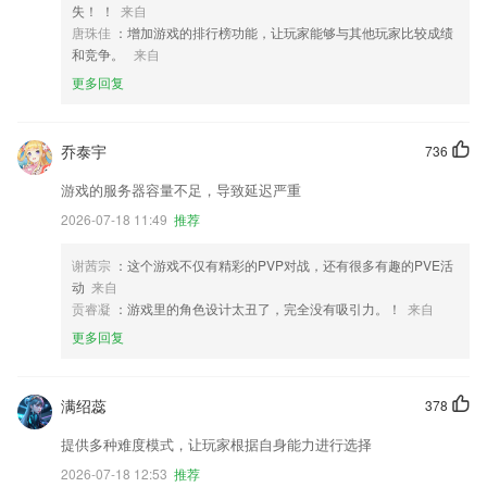
失！ ！
来自
唐珠佳
：增加游戏的排行榜功能，让玩家能够与其他玩家比较成绩
和竞争。
来自
更多回复
乔泰宇
736
游戏的服务器容量不足，导致延迟严重
2026-07-18 11:49
推荐
谢茜宗
：这个游戏不仅有精彩的PVP对战，还有很多有趣的PVE活
动
来自
贡睿凝
：游戏里的角色设计太丑了，完全没有吸引力。！
来自
更多回复
满绍蕊
378
提供多种难度模式，让玩家根据自身能力进行选择
2026-07-18 12:53
推荐