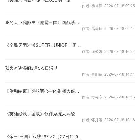
作者: 黎裕庆 2026-07-18 09:25
我的天下我做主《魔霸三国》国战系统横空出世
作者: 高建玛 2026-07-18 05:14
《全民天团》送SUPER JUNIOR十周年活动门票
作者: 禄曼婉 2026-07-18 16:34
烈火奇迹混服2月3-5日活动
作者: 蔡韵福 2026-07-18 14:14
【活动结束】选取我心中的射雕大侠，免费赢取京东卡！
作者: 终程东 2026-07-18 10:45
《英雄战歌手游版》伙伴系统大揭秘
作者: 怀丹姬 2026-07-18 10:16
《帝王·三国》双线267区2月27日11:00开服公告