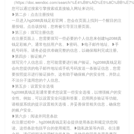
（https://doc.wendoc.com/search/%E4%B8%AD%E5%8C%
您可以通过搜索引擎搜索或直接输入网址来访问。
❥第二步：点击注册按钮
一旦进入hg2088真钱足彩官网，您会在页面上找到一个醒目的注
册按钮。点击该按钮，您将被引导至注册页面。
❥第三步：填写注册信息
在注册页面上，您需要填写一些必要的个人信息来创建hg2088真
钱足彩账户。通常包括用户名、❥密码、❥电子邮件地址、❥手
机号码等。请务必提供准确完整的信息，以确保顺利完成注册。
❥第四步：验证账户
填写完个人信息后，您可能需要进行账户验证。hg2088真钱足彩
会向您提供的电子邮件地址或手机号码发送一条验证信息，您需
要按照提示进行验证操作。这有助于确保账户的安全性，并防止
不法分子滥用您的个人信息。
❥第五步：设置安全选项
hg2088真钱足彩通常要求您设置一些安全选项，以增强账户的安
全性。例如，可以设置安全问题和答案，启用两步验证等功能。
请根据系统的提示设置相关选项，并妥善保管相关信息，确保您
的账户安全。
❥第六步：阅读并同意条款
在注册过程中，hg2088真钱足彩会提供使用条款和规定供您阅
读。这些条款包括平台的使用规范、❥隐私政策等内容。在注册
之前，请仔细阅读并理解这些条款，并确保您同意并愿意遵守。