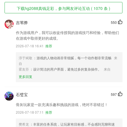
下载hg2088真钱足彩，参与网友评论互动 ( 1070 条 )
吉苇骅
550
作为游戏用户，我可以收徒传授我的游戏技巧和经验，帮助他们
在游戏中取得更好的成绩。
2026-07-18 16:41
推荐
淳于斌敬
：游戏的人物动画非常细腻，每一个动作都非常流畅
来
自
霍友芬
：设计简洁的用户界面，避免过多的复杂操作。
来自
更多回复
石璧宝
597
骨灰玩家是一款充满乐趣和挑战的游戏，绝对不容错过！
2026-07-18 07:11
推荐
樊希龙
：丰富的任务系统，让玩家有目标感，不会感到无聊和迷