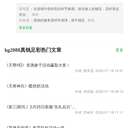
宣阅贤
：在游戏中保持良好的节奏感，抓住敌人的破绽，及时发起
攻击。
来自
左咏眉
：游戏的服务器经常崩溃，很不稳定
来自
更多回复
hg2088真钱足彩热门文章
更多
《天尊HD》首测参于活动赢取大奖！
作者: 董美莲 2026-07-18 16:41
《天将神兵》暖烘烘活动
作者: 寿哲馥 2026-07-18 08:10
《新三国OL》2月25日新服“先礼后兵”谁与争锋
作者: 罗彬环 2026-07-18 11:11
《英雄无间道》春节狂欢活动一览